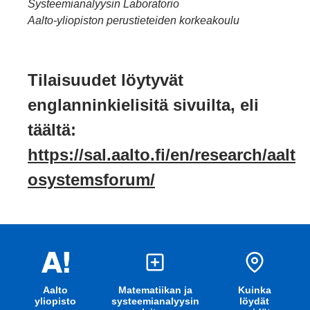
Systeemianalyysin Laboratorio
Aalto-yliopiston perustieteiden korkeakoulu
Tilaisuudet löytyvät
englanninkielisitä sivuilta, eli
täältä:
https://sal.aalto.fi/en/research/aalt
osystemsforum/
Aalto
Matematiikan ja
Kuinka
yliopisto
systeemianalyysin
löydät