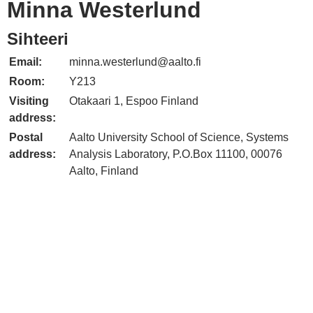
Minna Westerlund
Sihteeri
Email:
minna.westerlund
@
a
a
l
t
o
.
f
i
Room:
Y213
Visiting
Otakaari 1, Espoo Finland
address:
Postal
Aalto University School of Science, Systems
address:
Analysis Laboratory, P.O.Box 11100, 00076
Aalto, Finland